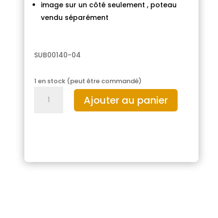
image sur un côté seulement , poteau
vendu séparément
SUB00140-04
1 en stock (peut être commandé)
quantité
Ajouter au panier
de
Drapeau
de
jardin
abeille