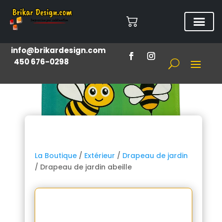
info@brikardesign.com
450 676-0298
La Boutique
/
Extérieur
/
Drapeau de jardin
/ Drapeau de jardin abeille