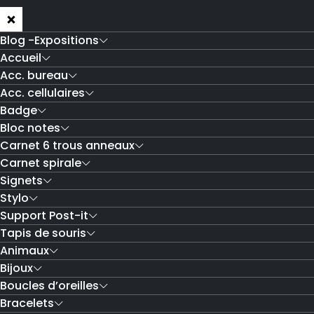
Blog -Expositions
Accueil
Acc. bureau
Acc. cellulaires
Badge
Bloc notes
Carnet 6 trous anneaux
Carnet spirale
Signets
Stylo
Support Post-it
Tapis de souris
Animaux
Bijoux
Boucles d’oreilles
Bracelets