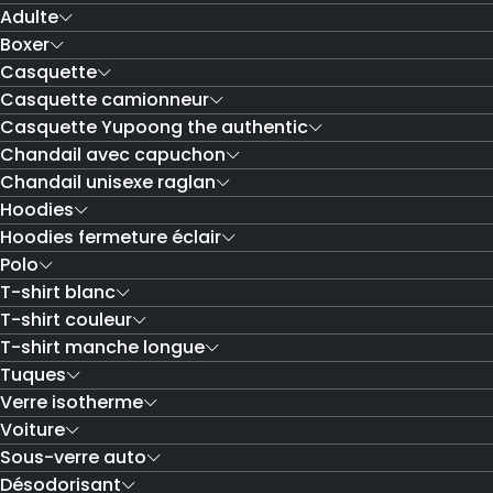
Adulte
Boxer
Casquette
Casquette camionneur
Casquette Yupoong the authentic
Chandail avec capuchon
Chandail unisexe raglan
Hoodies
Hoodies fermeture éclair
Polo
T-shirt blanc
T-shirt couleur
T-shirt manche longue
Tuques
Verre isotherme
Voiture
Sous-verre auto
Désodorisant