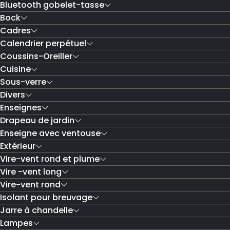
Bluetooth gobelet-tasse
Bock
Cadres
Calendrier perpétuel
Coussins-Oreiller
Cuisine
Sous-verre
Divers
Enseignes
Drapeau de jardin
Enseigne avec ventouse
Extérieur
Vire-vent rond et plume
Vire -vent long
Vire-vent rond
Isolant pour breuvage
Jarre à chandelle
Lampes