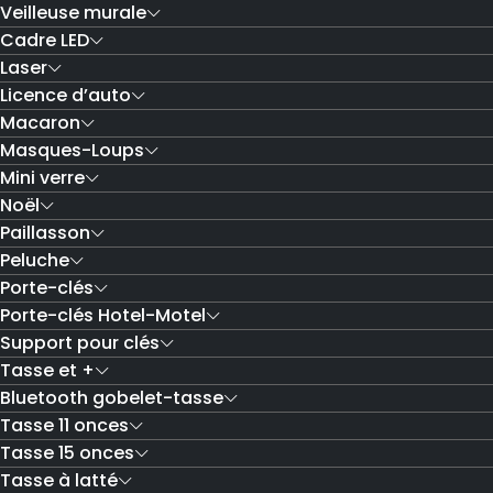
Veilleuse murale
Cadre LED
Laser
Licence d’auto
Macaron
Masques-Loups
Mini verre
Noël
Paillasson
Peluche
Porte-clés
Porte-clés Hotel-Motel
Support pour clés
Tasse et +
Bluetooth gobelet-tasse
Tasse 11 onces
Tasse 15 onces
Tasse à latté