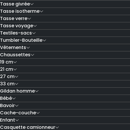
Tasse givrée
Tasse isotherme
Tasse verre
Tasse voyage
Textiles-sacs
Tumbler-Bouteille
Vêtements
Chaussettes
19 cm
21 cm
27 cm
33 cm
Gildan homme
Bébé
Bavoir
Cache-couche
Enfant
Casquette camionneur