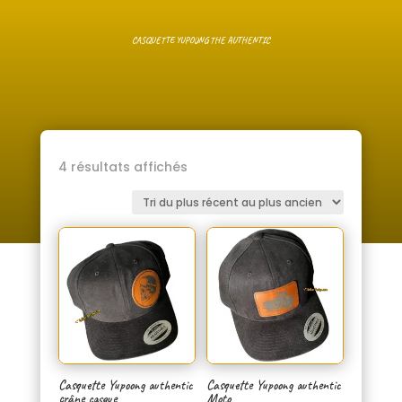
CASQUETTE YUPOONG THE AUTHENTIC
Trié
4 résultats affichés
du
plus
récent
au
plus
ancien
Casquette Yupoong authentic
Casquette Yupoong authentic
crâne casque
Moto