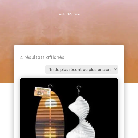
VIRE -VENT LONG
Trié
4 résultats affichés
du
plus
récent
au
plus
ancien