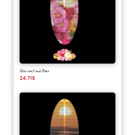
Vire-vent oval fleur
24.71
$