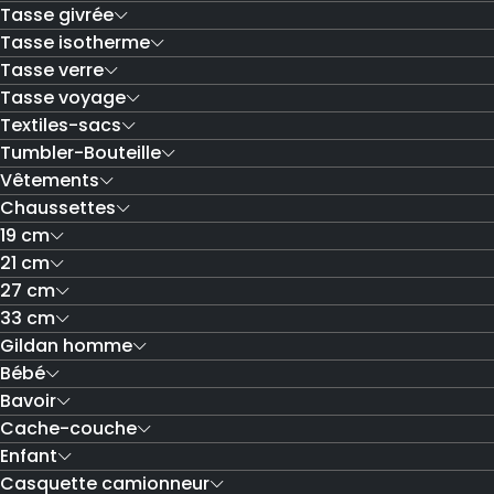
Tasse givrée
Tasse isotherme
Tasse verre
Tasse voyage
Textiles-sacs
Tumbler-Bouteille
Vêtements
Chaussettes
19 cm
21 cm
27 cm
33 cm
Gildan homme
Bébé
Bavoir
Cache-couche
Enfant
Casquette camionneur