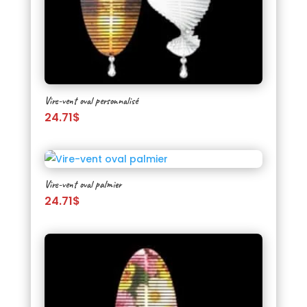
Vire-vent oval personnalisé
24.71
$
Vire-vent oval palmier
24.71
$