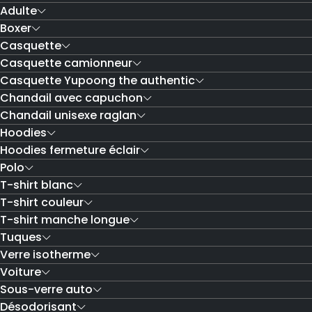
Adulte
Boxer
Casquette
Casquette camionneur
Casquette Yupoong the authentic
Chandail avec capuchon
Chandail unisexe raglan
Hoodies
Hoodies fermeture éclair
Polo
T-shirt blanc
T-shirt couleur
T-shirt manche longue
Tuques
Verre isotherme
Voiture
Sous-verre auto
Désodorisant