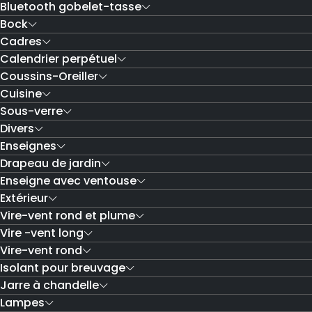
Bluetooth gobelet-tasse
Bock
Cadres
Calendrier perpétuel
Coussins-Oreiller
Cuisine
Sous-verre
Divers
Enseignes
Drapeau de jardin
Enseigne avec ventouse
Extérieur
Vire-vent rond et plume
Vire -vent long
Vire-vent rond
Isolant pour breuvage
Jarre à chandelle
Lampes