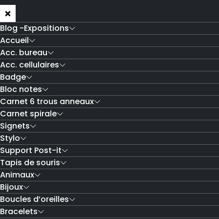
Blog -Expositions
Accueil
Acc. bureau
Acc. cellulaires
Badge
Bloc notes
Carnet 6 trous anneaux
Carnet spirale
Signets
Stylo
Support Post-it
Tapis de souris
Animaux
Bijoux
Boucles d’oreilles
Bracelets