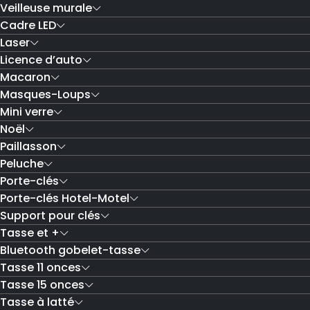
Veilleuse murale
Cadre LED
Laser
Licence d’auto
Macaron
Masques-Loups
Mini verre
Noël
Paillasson
Peluche
Porte-clés
Porte-clés Hotel-Motel
Support pour clés
Tasse et +
Bluetooth gobelet-tasse
Tasse 11 onces
Tasse 15 onces
Tasse à latté