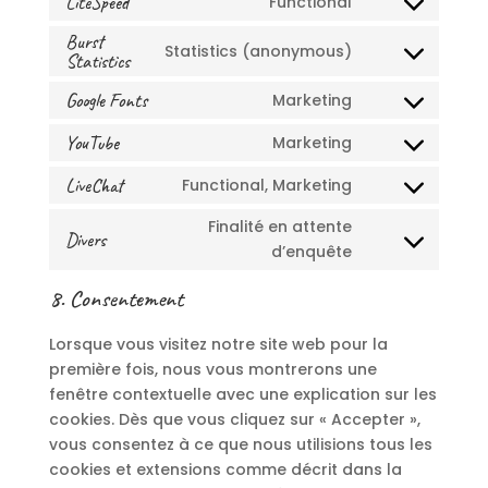
LiteSpeed
Functional
mailpoet
Consent
service
to
Burst
automattic
Statistics (anonymous)
Statistics
Consent
service
to
litespeed
Google Fonts
Marketing
Consent
service
to
burst-
YouTube
Marketing
Consent
service
statistics
to
LiveChat
Functional, Marketing
google-
Consent
service
fonts
to
Finalité en attente
youtube
Divers
service
Consent
d’enquête
livechat
to
8. Consentement
service
divers
Lorsque vous visitez notre site web pour la
première fois, nous vous montrerons une
fenêtre contextuelle avec une explication sur les
cookies. Dès que vous cliquez sur « Accepter »,
vous consentez à ce que nous utilisions tous les
cookies et extensions comme décrit dans la