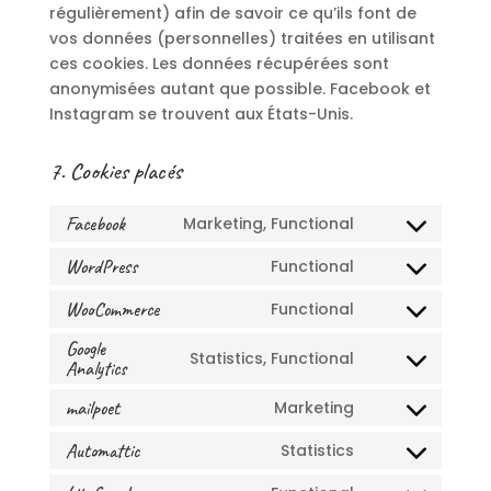
régulièrement) afin de savoir ce qu’ils font de
vos données (personnelles) traitées en utilisant
ces cookies. Les données récupérées sont
anonymisées autant que possible. Facebook et
Instagram se trouvent aux États-Unis.
7. Cookies placés
Facebook
Marketing, Functional
Consent
to
WordPress
Functional
Consent
service
to
WooCommerce
Functional
facebook
Consent
service
to
Google
wordpress
Statistics, Functional
Analytics
Consent
service
to
woocommerc
mailpoet
Marketing
Consent
service
to
google-
Automattic
Statistics
Consent
service
analytics
to