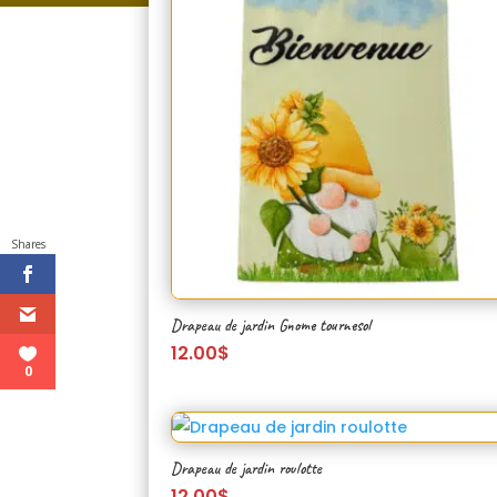
au
plus
ancien
Shares
Drapeau de jardin Gnome tournesol
12.00
$
0
Drapeau de jardin roulotte
12.00
$