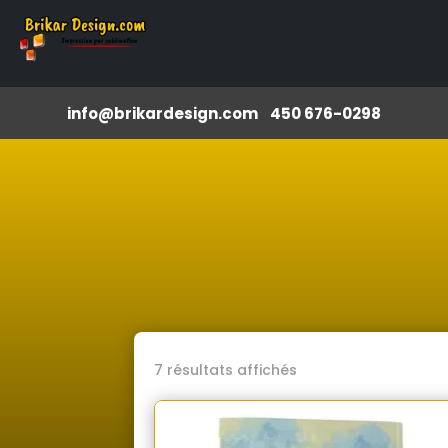
info@brikardesign.com
450 676-0298
Trié
7 résultats affichés
du
plus
récent