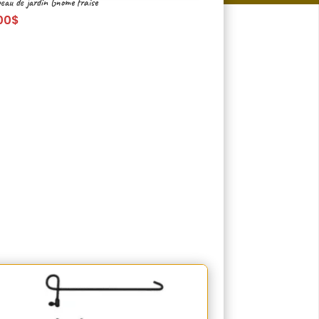
eau de jardin Gnome fraise
00
$