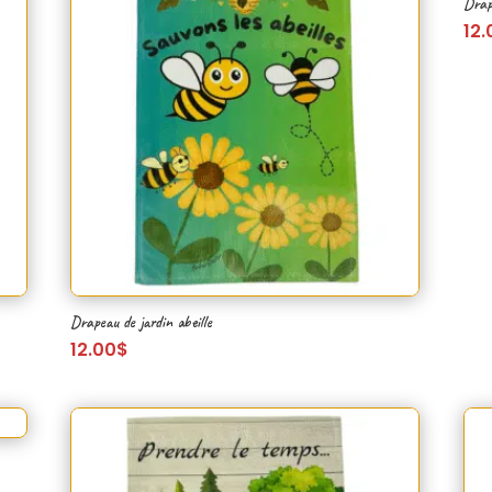
Drap
12.
Drapeau de jardin abeille
12.00
$