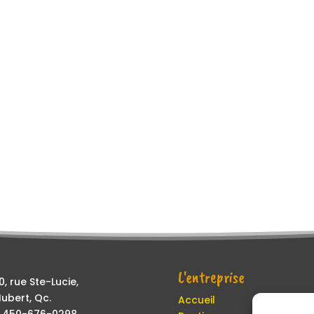
L'entreprise
, rue Ste-Lucie,
ubert, Qc.
Accueil
 : 450-676-0298