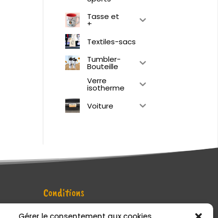
Tasse et
+
Textiles-sacs
Tumbler-
Bouteille
Verre
isotherme
Voiture
Conditions
Politique et conditions
Gérer le consentement aux cookies