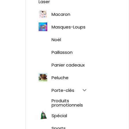
Laser
Macaron
Masques-Loups
Noël
Paillasson
Panier cadeaux
Peluche
Porte-clés
Produits
promotionnels
Spécial
Sports