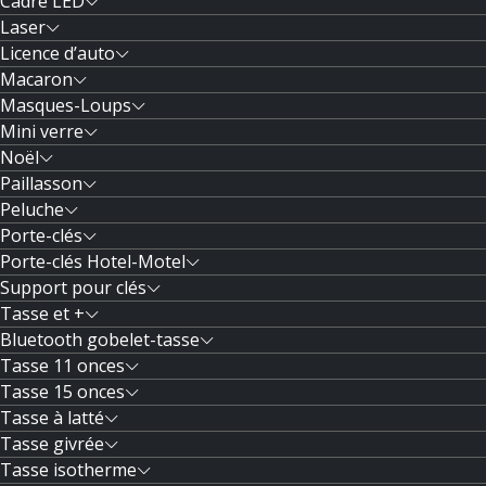
Cadre LED
Laser
Licence d’auto
Macaron
Masques-Loups
Mini verre
Noël
Paillasson
Peluche
Porte-clés
Porte-clés Hotel-Motel
Support pour clés
Tasse et +
Bluetooth gobelet-tasse
Tasse 11 onces
Tasse 15 onces
Tasse à latté
Tasse givrée
Tasse isotherme