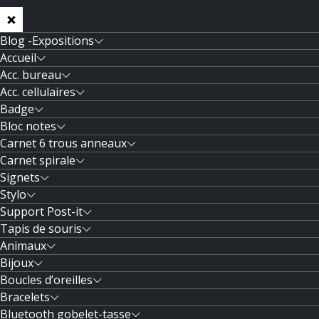
Blog -Expositions
Accueil
Acc. bureau
Acc. cellulaires
Badge
Bloc notes
Carnet 6 trous anneaux
Carnet spirale
Signets
Stylo
Support Post-it
Tapis de souris
Animaux
Bijoux
Boucles d’oreilles
Bracelets
Bluetooth gobelet-tasse