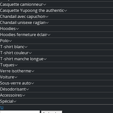
Casquette camionneur
Casquette Yupoong the authentic
Chandail avec capuchon
Chandail unisexe raglan
Hoodies
Hoodies fermeture éclair
Polo
T-shirt blanc
T-shirt couleur
T-shirt manche longue
Tuques
Verre isotherme
Voiture
Sous-verre auto
Désodorisant
Accessoires
Spécial