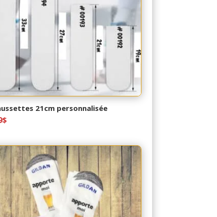
ussettes 21cm personnalisée
9
$