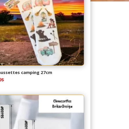
ussettes camping 27cm
9
$