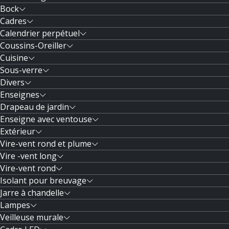
Bock
Cadres
Calendrier perpétuel
Coussins-Oreiller
Cuisine
Sous-verre
Divers
Enseignes
Drapeau de jardin
Enseigne avec ventouse
Extérieur
Vire-vent rond et plume
Vire -vent long
Vire-vent rond
Isolant pour breuvage
Jarre à chandelle
Lampes
Veilleuse murale