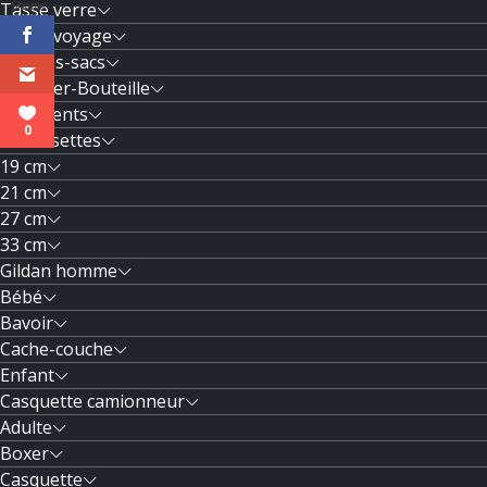
Tasse verre
Shares
Tasse voyage
Textiles-sacs
Tumbler-Bouteille
Vêtements
0
Chaussettes
19 cm
21 cm
27 cm
33 cm
Gildan homme
Bébé
Bavoir
Cache-couche
Enfant
Casquette camionneur
Adulte
Boxer
Casquette