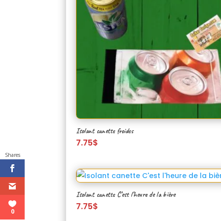
Isolant canette froides
7.75
$
Shares
Isolant canette C’est l’heure de la bière
7.75
$
0