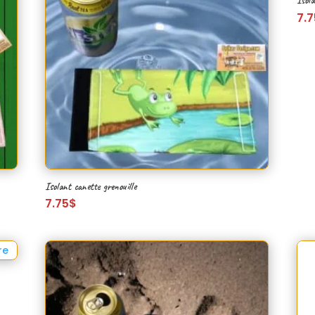
Isola
7.7
Isolant canette grenouille
7.75
$