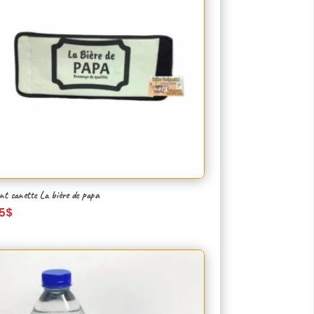
nt canette La bière de papa
5
$