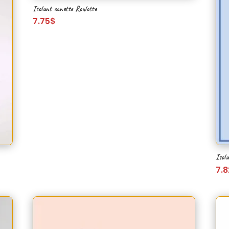
Isolant canette Roulotte
7.75
$
Isola
7.8