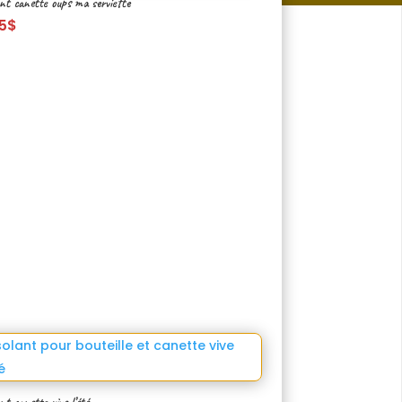
nt canette oups ma serviette
5
$