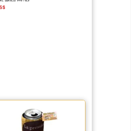
nt canette vive l’été
5
$