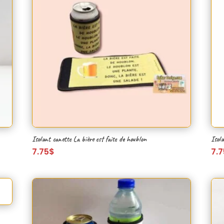
Isolant canette La bière est faite de houblon
Isola
7.75
$
7.7