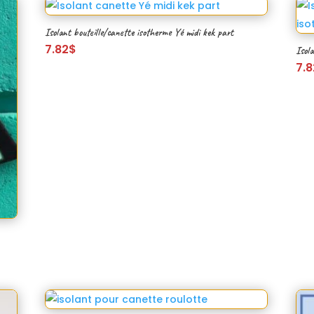
Isolant bouteille/canette isotherme Yé midi kek part
7.82
$
Isola
7.8