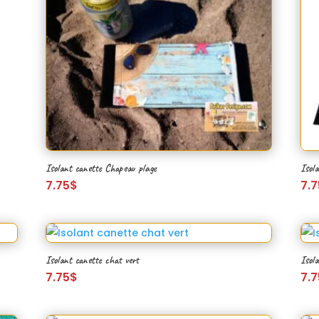
Isolant canette Chapeau plage
Isola
7.75
$
7.7
Isolant canette chat vert
Isol
7.75
$
7.7