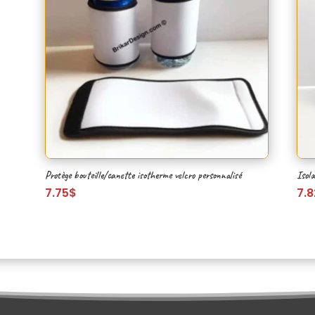
Protège bouteille/canette isotherme velcro personnalisé
Isola
7.75
$
7.8