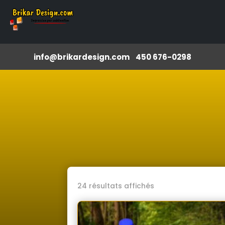
info@brikardesign.com
450 676-0298
Trié
24 résultats affichés
du
plus
récent