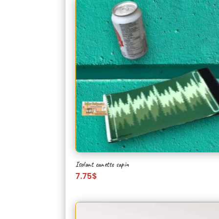
Isolant canette sapin
7.75
$