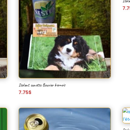
Isola
7.7
Isolant canette Bouvier bernois
7.75
$