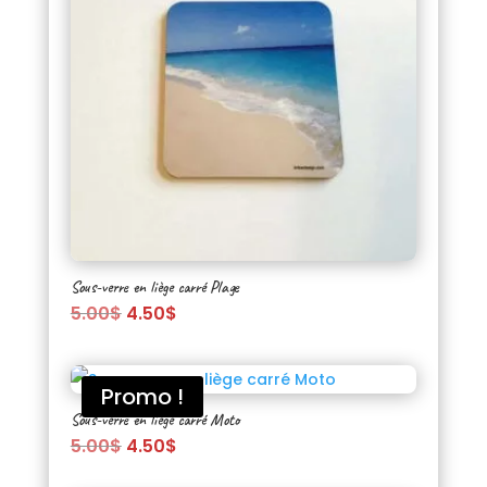
Sous-verre en liège carré Plage
Le
Le
5.00
$
4.50
$
prix
prix
initial
actuel
était :
est :
Promo !
5.00$.
4.50$.
Sous-verre en liège carré Moto
Le
Le
5.00
$
4.50
$
prix
prix