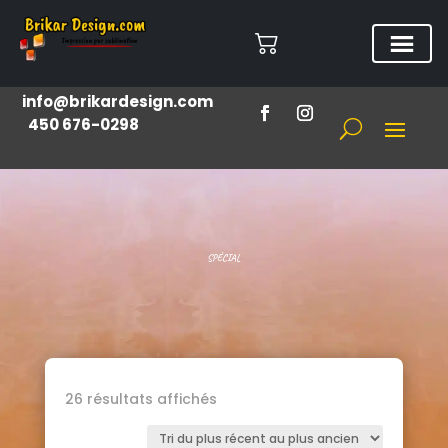
info@brikardesign.com
450 676-0298
SPÉCIAL
Trié
26 résultats affichés
du
plus