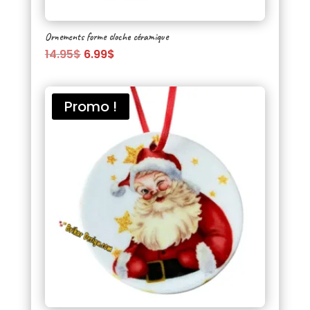
Ornements forme cloche céramique
Le
Le
14.95
$
6.99
$
prix
prix
initial
actuel
était :
est :
Promo !
14.95$.
6.99$.