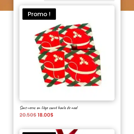
récent
au
Promo !
plus
ancien
Sous-verre en liège carré boule de noel
Le
Le
20.50
$
18.00
$
prix
prix
initial
actuel
était :
est :