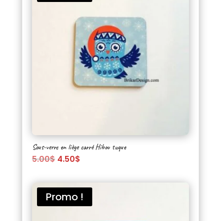
Sous-verre en liège carré Hibou tuque
Le
Le
5.00
$
4.50
$
prix
prix
initial
actuel
était :
est :
Promo !
5.00$.
4.50$.