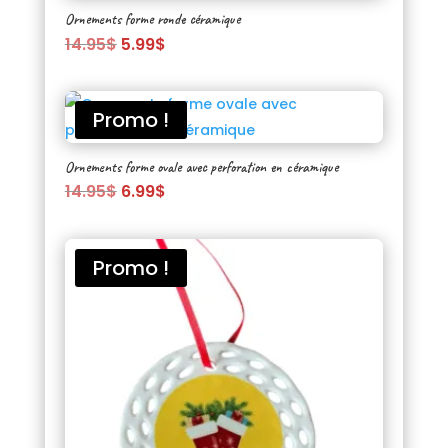
Ornements forme ronde céramique
Le
Le
14.95
$
5.99
$
prix
prix
initial
actuel
était :
est :
Promo !
14.95$.
5.99$.
Ornements forme ovale avec perforation en céramique
Le
Le
14.95
$
6.99
$
prix
prix
initial
actuel
était :
est :
Promo !
14.95$.
6.99$.