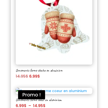
Ornements forme cloche en aluminium
Le
Le
14.95
$
6.99
$
prix
prix
initial
actuel
était :
est :
Promo !
14.95$.
6.99$.
Ornements forme coeur en aluminium
Plage
6.99
$
–
14.95
$