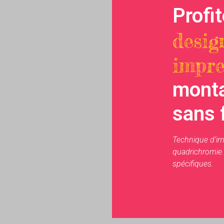
Profi
desig
impre
monta
sans f
Technique d’im
quadrichromie.
spécifiques.