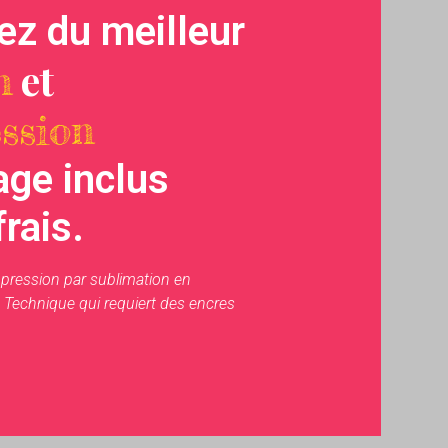
tez du meilleur
et
n
ssion
ge inclus
rais.
pression par sublimation en
 Technique qui requiert des encres